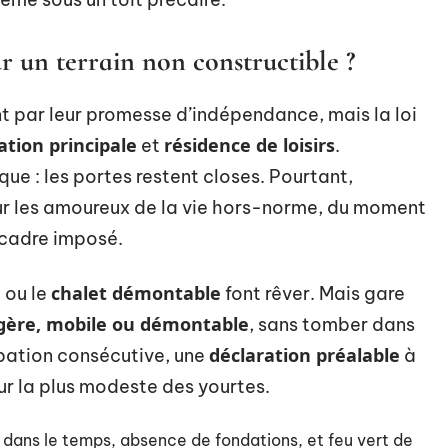
r un terrain non constructible ?
nt par leur promesse d’indépendance, mais la loi
ation principale
résidence de loisirs
et
.
que : les portes restent closes. Pourtant,
r les amoureux de la vie hors-norme, du moment
 cadre imposé.
e
chalet démontable
ou le
font rêver. Mais gare
gère, mobile ou démontable
, sans tomber dans
déclaration préalable
upation consécutive, une
à
ur la plus modeste des yourtes.
é dans le temps, absence de fondations, et feu vert de