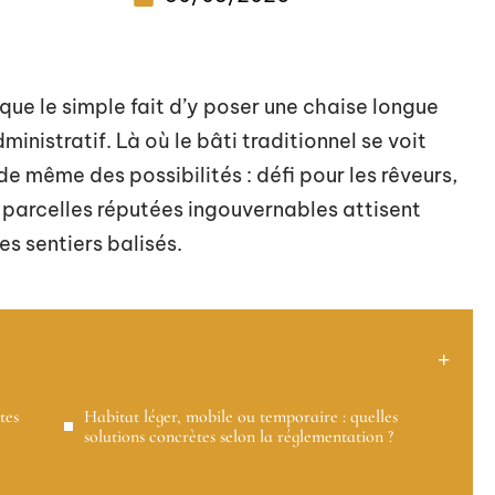
re que le simple fait d’y poser une chaise longue
istratif. Là où le bâti traditionnel se voit
t de même des possibilités : défi pour les rêveurs,
parcelles réputées ingouvernables attisent
es sentiers balisés.
tes
Habitat léger, mobile ou temporaire : quelles
solutions concrètes selon la réglementation ?