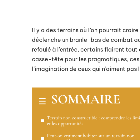
Il y a des terrains où l’on pourrait croi
déclenche un branle-bas de combat admin
refoulé à l’entrée, certains flairent tou
casse-tête pour les pragmatiques, ces 
l’imagination de ceux qui n’aiment pas l
SOMMAIRE
Terrain non constructible : comprendre les limi
et les opportunités
Peut-on vraiment habiter sur un terrain non