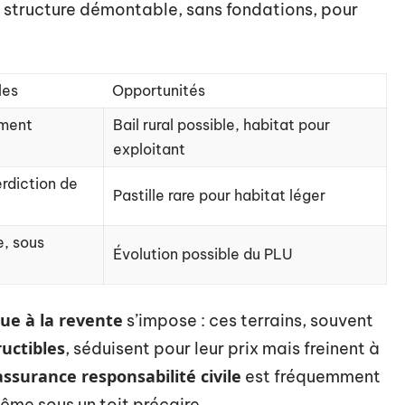
 structure démontable, sans fondations, pour
les
Opportunités
ement
Bail rural possible, habitat pour
exploitant
erdiction de
Pastille rare pour habitat léger
e, sous
Évolution possible du PLU
lue à la revente
s’impose : ces terrains, souvent
ructibles
, séduisent pour leur prix mais freinent à
assurance responsabilité civile
est fréquemment
 même sous un toit précaire.