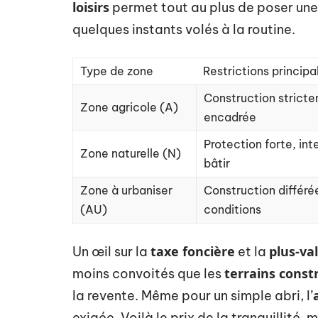
loisirs
permet tout au plus de poser une
quelques instants volés à la routine.
Type de zone
Restrictions principa
Construction strict
Zone agricole (A)
encadrée
Protection forte, int
Zone naturelle (N)
bâtir
Zone à urbaniser
Construction différé
(AU)
conditions
taxe foncière
plus-va
Un œil sur la
et la
terrains const
moins convoités que les
la revente. Même pour un simple abri, l’
exigée. Voilà le prix de la tranquillité,