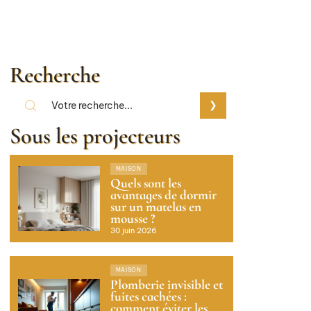
Recherche
Sous les projecteurs
MAISON
Quels sont les
avantages de dormir
sur un matelas en
mousse ?
30 juin 2026
MAISON
Plomberie invisible et
fuites cachées :
comment éviter les