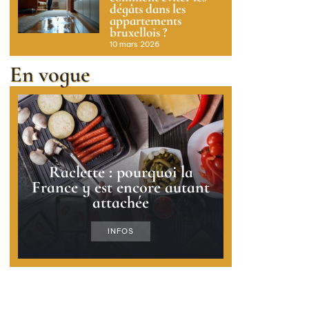
dégâts dans les
appartements
bruxellois ?
10 mars 2026
En vogue
Raclette : pourquoi la
France y est encore autant
attachée
INFOS