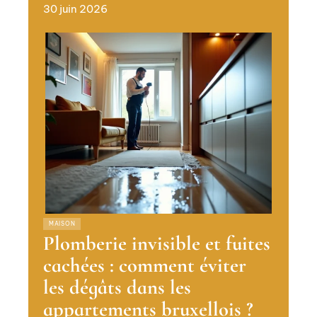
30 juin 2026
MAISON
Plomberie invisible et fuites
cachées : comment éviter
les dégâts dans les
appartements bruxellois ?