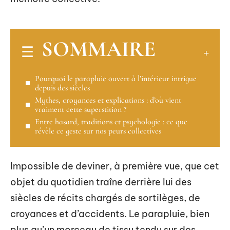
SOMMAIRE
Pourquoi le parapluie ouvert à l’intérieur intrigue
depuis des siècles
Mythes, croyances et explications : d’où vient
vraiment cette superstition ?
Entre hasard, traditions et psychologie : ce que
révèle ce geste sur nos peurs collectives
Impossible de deviner, à première vue, que cet
objet du quotidien traîne derrière lui des
siècles de récits chargés de sortilèges, de
croyances et d’accidents. Le parapluie, bien
plus qu’un morceau de tissu tendu sur des