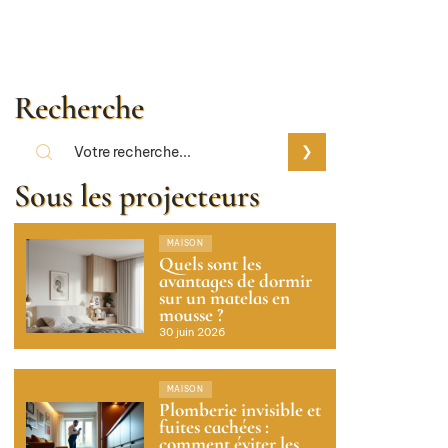
Recherche
Sous les projecteurs
MAISON
Quels sont les
avantages de dormir
sur un matelas en
mousse ?
30 juin 2026
MAISON
Plomberie invisible et
fuites cachées :
comment éviter les