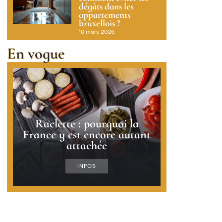
dégâts dans les
appartements
bruxellois ?
10 mars 2026
En vogue
Raclette : pourquoi la
France y est encore autant
attachée
INFOS