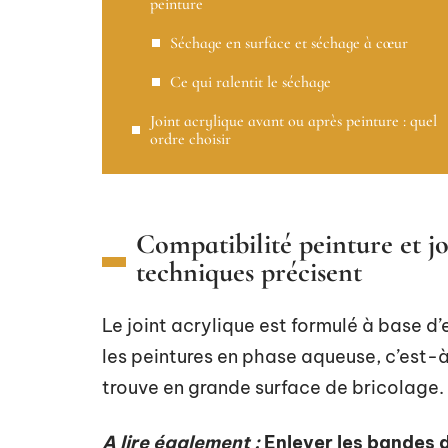
peinture
Séchage en surface et séchage à cœur
Ce qui ralentit le séchage
Joint acrylique avant ou après peinture : quel
ordre choisir
Compatibilité peinture et joi
techniques précisent
Le joint acrylique est formulé à base 
les peintures en phase aqueuse, c’est-à
trouve en grande surface de bricolage.
A lire également :
Enlever les bandes 