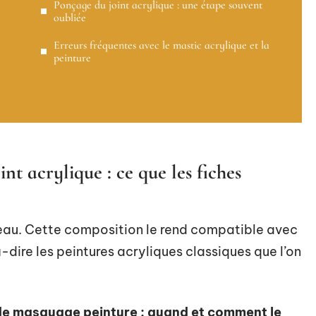
Ponçage du joint acrylique : une étape souvent
oubliée
Erreurs fréquentes avec le mastic acrylique et la
peinture
nt acrylique : ce que les fiches
d’eau. Cette composition le rend compatible avec
-dire les peintures acryliques classiques que l’on
de masquage peinture : quand et comment le