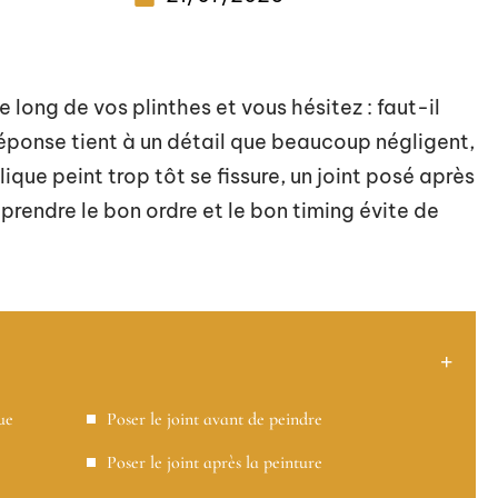
 long de vos plinthes et vous hésitez : faut-il
réponse tient à un détail que beaucoup négligent,
ique peint trop tôt se fissure, un joint posé après
prendre le bon ordre et le bon timing évite de
ue
Poser le joint avant de peindre
Poser le joint après la peinture