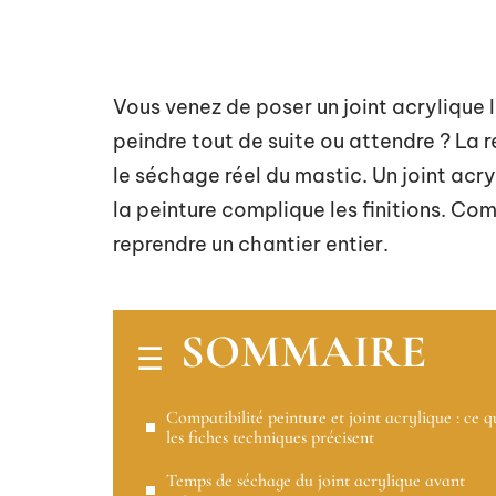
Vous venez de poser un joint acrylique le
peindre tout de suite ou attendre ? La 
le séchage réel du mastic. Un joint acryl
la peinture complique les finitions. Com
reprendre un chantier entier.
SOMMAIRE
Compatibilité peinture et joint acrylique : ce q
les fiches techniques précisent
Temps de séchage du joint acrylique avant