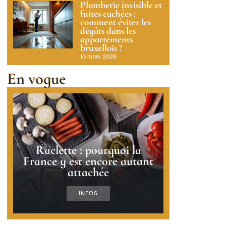
Plomberie invisible et
fuites cachées :
comment éviter les
dégâts dans les
appartements
bruxellois ?
10 mars 2026
En vogue
Raclette : pourquoi la
France y est encore autant
attachée
INFOS