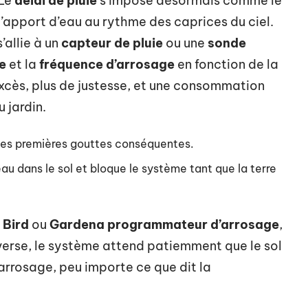
 Le
délai de pluie
s’impose désormais comme le
 l’apport d’eau au rythme des caprices du ciel.
’allie à un
capteur de pluie
ou une
sonde
e
et la
fréquence d’arrosage
en fonction de la
’excès, plus de justesse, et une consommation
u jardin.
les premières gouttes conséquentes.
eau dans le sol et bloque le système tant que la terre
 Bird
ou
Gardena programmateur d’arrosage
,
verse, le système attend patiemment que le sol
’arrosage, peu importe ce que dit la