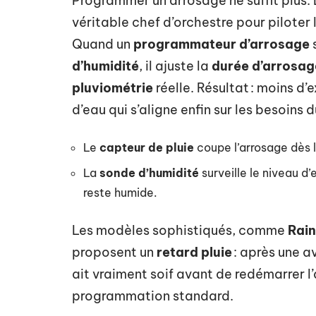
Programmer un arrosage ne suffit plus.
véritable chef d’orchestre pour piloter
Quand un
programmateur d’arrosage
s
d’humidité
, il ajuste la
durée d’arrosag
pluviométrie
réelle. Résultat : moins d
d’eau qui s’aligne enfin sur les besoins d
Le
capteur de pluie
coupe l’arrosage dès 
La
sonde d’humidité
surveille le niveau d’
reste humide.
Les modèles sophistiqués, comme
Rain
proposent un
retard pluie
: après une a
ait vraiment soif avant de redémarrer l
programmation standard.