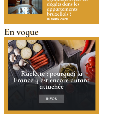
dégâts dans les
appartements
bruxellois ?
10 mars 2026
En vogue
Raclette : pourquoi la
France y est encore autant
attachée
INFOS