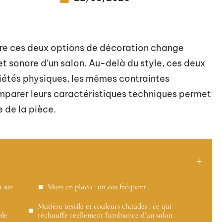
ntre ces deux options de décoration change
t sonore d’un salon. Au-delà du style, ces deux
riétés physiques, les mêmes contraintes
Comparer leurs caractéristiques techniques permet
e de la pièce.
u sur
Murs en placo : un cas fréquent
Matière textile et couleurs chaudes : ce qui
ble
réchauffe réellement l’ambiance d’un salon