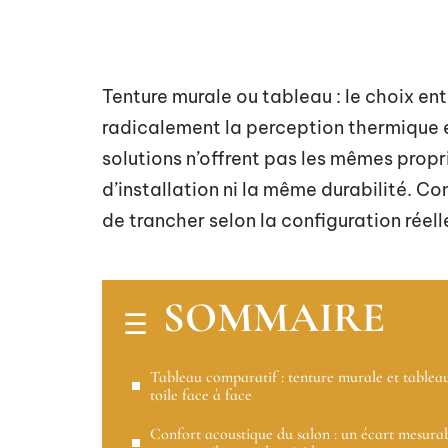
Tenture murale ou tableau : le choix e
radicalement la perception thermique e
solutions n’offrent pas les mêmes prop
d’installation ni la même durabilité. 
de trancher selon la configuration réell
SOMMAIRE
Tableau comparatif : tenture murale et tablea
toile face à face
Confort acoustique du salon : un écart mesura