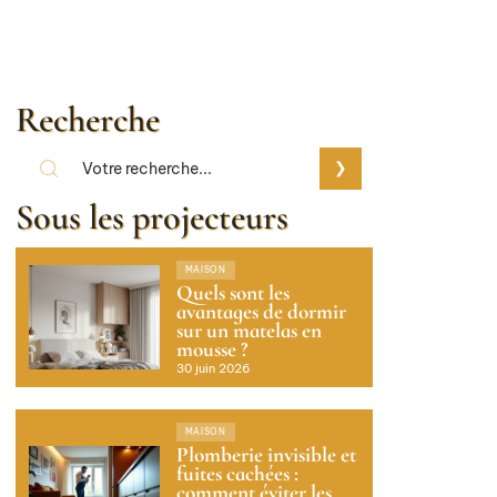
Recherche
Sous les projecteurs
MAISON
Quels sont les
avantages de dormir
sur un matelas en
mousse ?
30 juin 2026
MAISON
Plomberie invisible et
fuites cachées :
comment éviter les