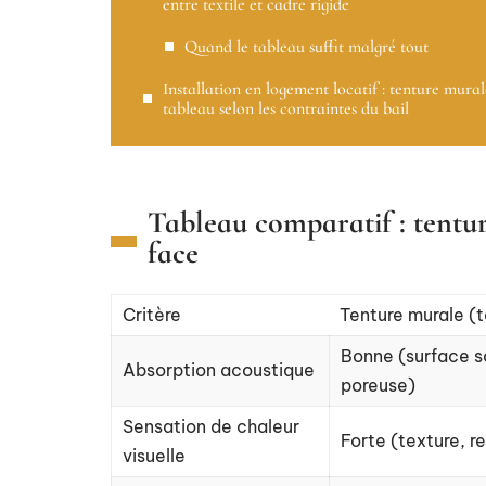
entre textile et cadre rigide
Quand le tableau suffit malgré tout
Installation en logement locatif : tenture mura
tableau selon les contraintes du bail
Tableau comparatif : tentur
face
Critère
Tenture murale (t
Bonne (surface s
Absorption acoustique
poreuse)
Sensation de chaleur
Forte (texture, re
visuelle