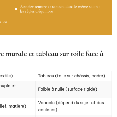
Associer tenture et tableau dans le même salon :
les règles d’équilibre
le ou
e murale et tableau sur toile face à
extile)
Tableau (toile sur châssis, cadre)
ouple et
Faible à nulle (surface rigide)
Variable (dépend du sujet et des
lief, matière)
couleurs)