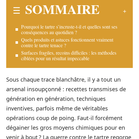
SOMMAIRE
Pourquoi le tartre s’incruste-t-il et quelles sont ses
conséquences au quotidien ?
Quels produits et astuces fonctionnent vraiment
contre le tartre tenace ?
Surfaces fragiles, recoins difficiles : les méthodes
ciblées pour un résultat impeccable
Sous chaque trace blanchâtre, il y a tout un
arsenal insoupçonné : recettes transmises de
génération en génération, techniques
inventives, parfois même de véritables
opérations coup de poing. Faut-il forcément
dégainer les gros moyens chimiques pour en
venir à bout ? La guerre contre le tartre regorge