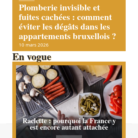
Plomberie invisible et
fuites cachées : comment
éviter les dégâts dans les
appartements bruxellois ?
10 mars 2026
En vogue
Raclette : pourquoi la France y
est encore autant attachée
Contact
Mentions Légales
Sitemap