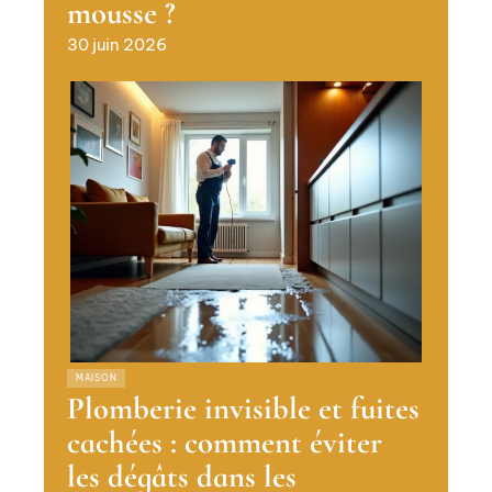
mousse ?
30 juin 2026
MAISON
Plomberie invisible et fuites
cachées : comment éviter
les dégâts dans les