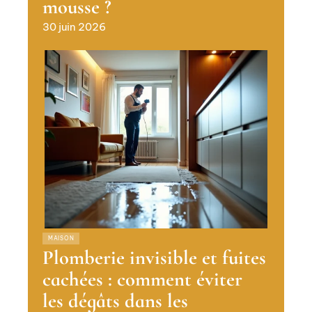
mousse ?
30 juin 2026
MAISON
Plomberie invisible et fuites
cachées : comment éviter
les dégâts dans les